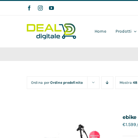
Salta
al
contenuto
Home
Prodotti
Ordina per
Ordine predefinito
Mostra
48
ebike
€
1.599