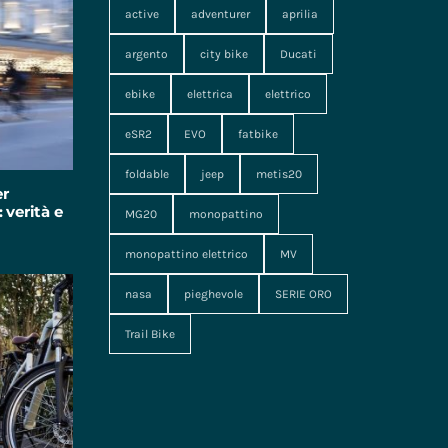
active
adventurer
aprilia
argento
city bike
Ducati
ebike
elettrica
elettrico
eSR2
EVO
fatbike
foldable
jeep
metis20
er
 verità e
MG20
monopattino
monopattino elettrico
MV
nasa
pieghevole
SERIE ORO
Trail Bike