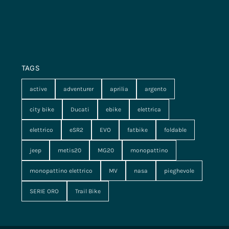
TAGS
active
adventurer
aprilia
argento
city bike
Ducati
ebike
elettrica
elettrico
eSR2
EVO
fatbike
foldable
jeep
metis20
MG20
monopattino
monopattino elettrico
MV
nasa
pieghevole
SERIE ORO
Trail Bike