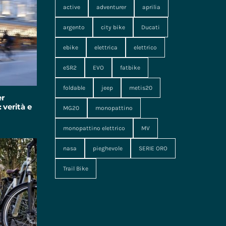
active
adventurer
aprilia
argento
city bike
Ducati
ebike
elettrica
elettrico
eSR2
EVO
fatbike
foldable
jeep
metis20
er
 verità e
MG20
monopattino
monopattino elettrico
MV
nasa
pieghevole
SERIE ORO
Trail Bike