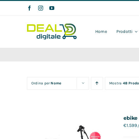
Salta
al
contenuto
Home
Prodotti
Ordina per
Nome
Mostra
48 Prodo
ebike
€
1.599