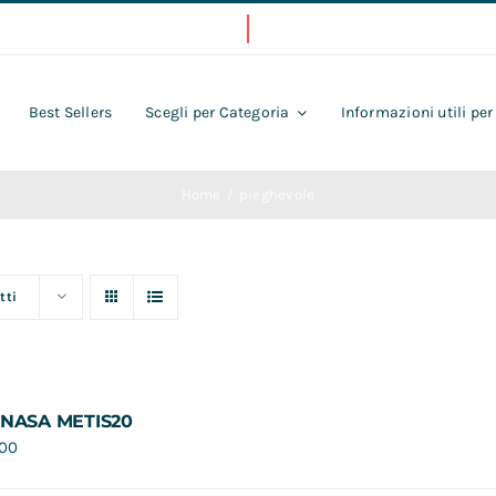
Best Sellers
Scegli per Categoria
Informazioni utili per
Home
pieghevole
tti
 NASA METIS20
,00