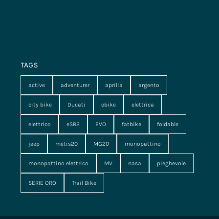
TAGS
active
adventurer
aprilia
argento
city bike
Ducati
ebike
elettrica
elettrico
eSR2
EVO
fatbike
foldable
jeep
metis20
MG20
monopattino
monopattino elettrico
MV
nasa
pieghevole
SERIE ORO
Trail Bike