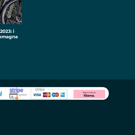
2023: i
-Romagna