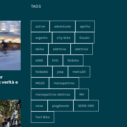
TAGS
active
adventurer
aprilia
argento
city bike
Ducati
ebike
elettrica
elettrico
eSR2
EVO
fatbike
foldable
jeep
metis20
er
 verità e
MG20
monopattino
monopattino elettrico
MV
nasa
pieghevole
SERIE ORO
Trail Bike