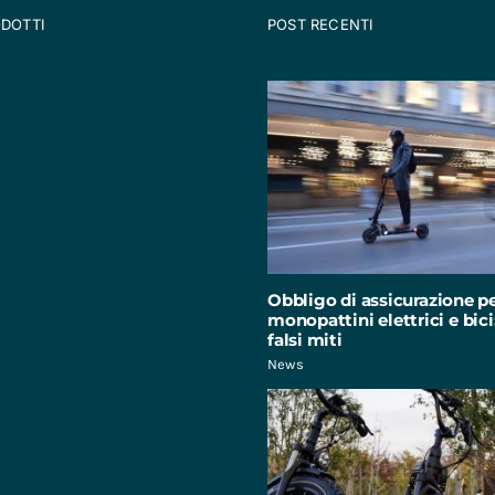
ODOTTI
POST RECENTI
Obbligo di assicurazione p
monopattini elettrici e bici:
falsi miti
News