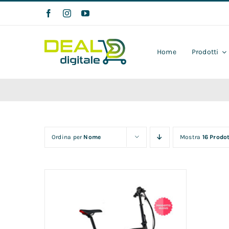
Salta
al
contenuto
Home
Prodotti
Ordina per
Nome
Mostra
16 Prodot