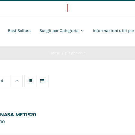
Best Sellers
Scegli per Categoria
Informazioni utili per
Home
pieghevole
ti
 NASA METIS20
,00