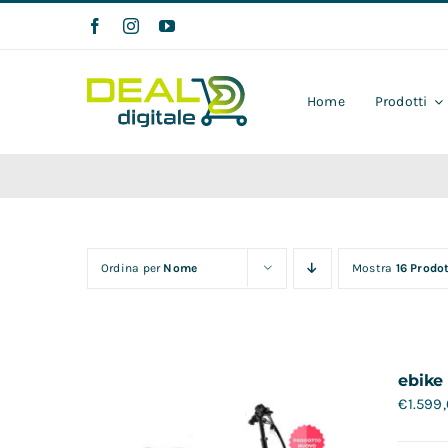
Salta
al
contenuto
Home
Prodotti
Ordina per
Nome
Mostra
16 Prodot
ebike
€
1.599