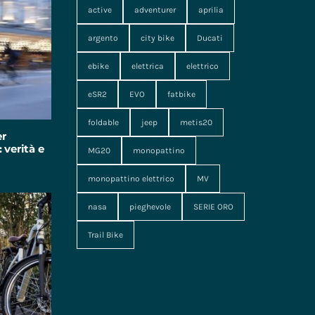
active
adventurer
aprilia
argento
city bike
Ducati
ebike
elettrica
elettrico
eSR2
EVO
fatbike
foldable
jeep
metis20
er
 verità e
MG20
monopattino
monopattino elettrico
MV
nasa
pieghevole
SERIE ORO
Trail Bike