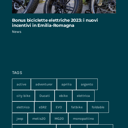
Bonus biciclette elettriche 2023: i nuovi
incentivi in Emilia-Romagna
News
TAGS
active
adventurer
aprilia
argento
city bike
Ducati
ebike
elettrica
elettrico
eSR2
EVO
fatbike
foldable
jeep
metis20
MG20
monopattino