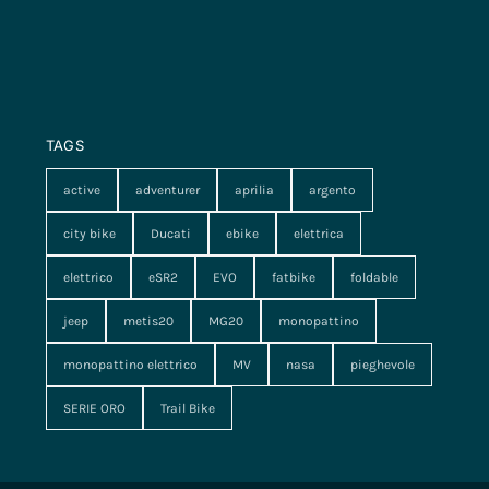
TAGS
active
adventurer
aprilia
argento
city bike
Ducati
ebike
elettrica
elettrico
eSR2
EVO
fatbike
foldable
jeep
metis20
MG20
monopattino
monopattino elettrico
MV
nasa
pieghevole
SERIE ORO
Trail Bike