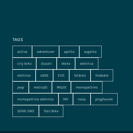
TAGS
active
adventurer
aprilia
argento
city bike
Ducati
ebike
elettrica
elettrico
eSR2
EVO
fatbike
foldable
jeep
metis20
MG20
monopattino
monopattino elettrico
MV
nasa
pieghevole
SERIE ORO
Trail Bike