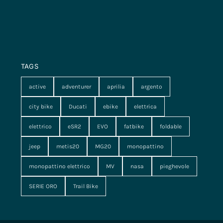
TAGS
active
adventurer
aprilia
argento
city bike
Ducati
ebike
elettrica
elettrico
eSR2
EVO
fatbike
foldable
jeep
metis20
MG20
monopattino
monopattino elettrico
MV
nasa
pieghevole
SERIE ORO
Trail Bike