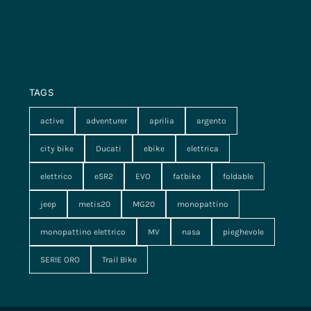
TAGS
active
adventurer
aprilia
argento
city bike
Ducati
ebike
elettrica
elettrico
eSR2
EVO
fatbike
foldable
jeep
metis20
MG20
monopattino
monopattino elettrico
MV
nasa
pieghevole
SERIE ORO
Trail Bike