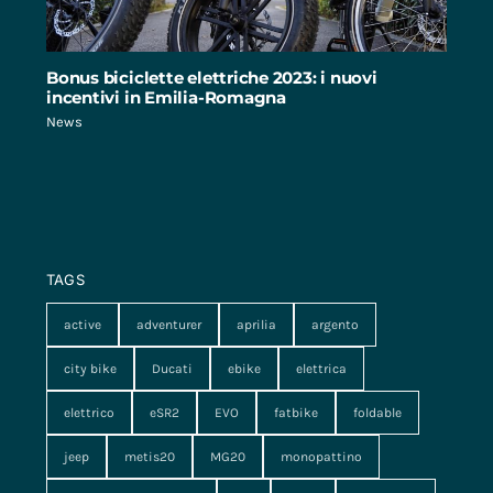
Bonus biciclette elettriche 2023: i nuovi
incentivi in Emilia-Romagna
News
TAGS
active
adventurer
aprilia
argento
city bike
Ducati
ebike
elettrica
elettrico
eSR2
EVO
fatbike
foldable
jeep
metis20
MG20
monopattino