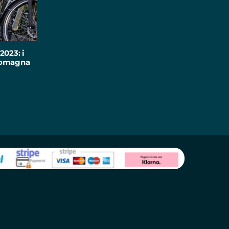
2023: i
-Romagna