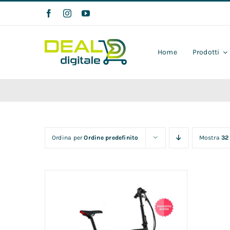
Salta
al
contenuto
Home
Prodotti
Ordina per
Ordine predefinito
Mostra
32