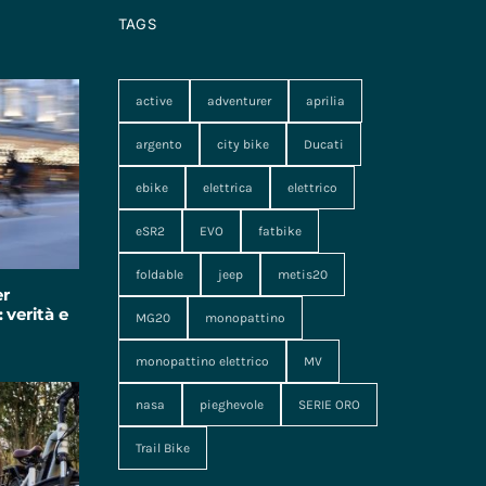
TAGS
active
adventurer
aprilia
argento
city bike
Ducati
ebike
elettrica
elettrico
eSR2
EVO
fatbike
foldable
jeep
metis20
er
 verità e
MG20
monopattino
monopattino elettrico
MV
nasa
pieghevole
SERIE ORO
Trail Bike