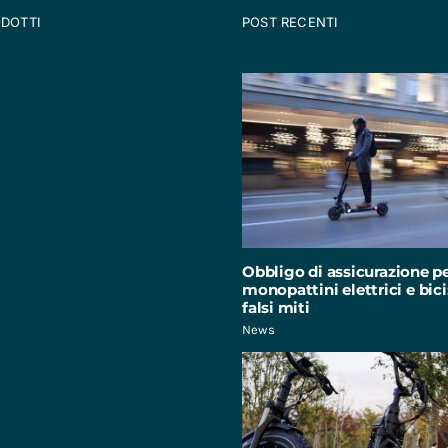
ODOTTI
POST RECENTI
Obbligo di assicurazione p
monopattini elettrici e bici:
falsi miti
News