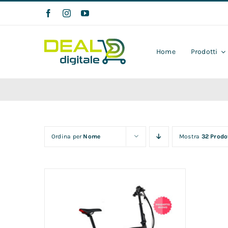
Salta
al
contenuto
Home
Prodotti
Ordina per
Nome
Mostra
32 Prodo