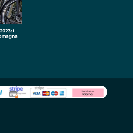
2023: i
-Romagna