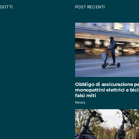
ODOTTI
POST RECENTI
Obbligo di assicurazione p
monopattini elettrici e bici:
falsi miti
News