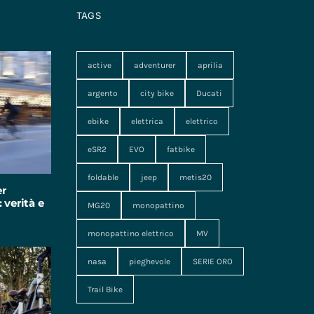
TAGS
active
adventurer
aprilia
argento
city bike
Ducati
ebike
elettrica
elettrico
eSR2
EVO
fatbike
foldable
jeep
metis20
er
 verità e
MG20
monopattino
monopattino elettrico
MV
nasa
pieghevole
SERIE ORO
Trail Bike