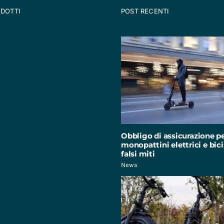
ODOTTI
POST RECENTI
Obbligo di assicurazione p
monopattini elettrici e bici:
falsi miti
News