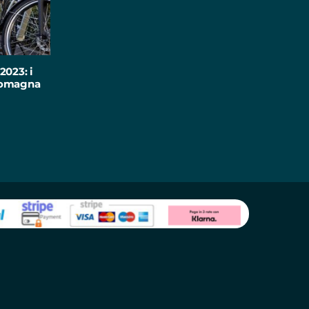
2023: i
-Romagna