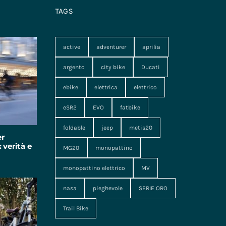
TAGS
active
adventurer
aprilia
argento
city bike
Ducati
ebike
elettrica
elettrico
eSR2
EVO
fatbike
foldable
jeep
metis20
er
 verità e
MG20
monopattino
monopattino elettrico
MV
nasa
pieghevole
SERIE ORO
Trail Bike