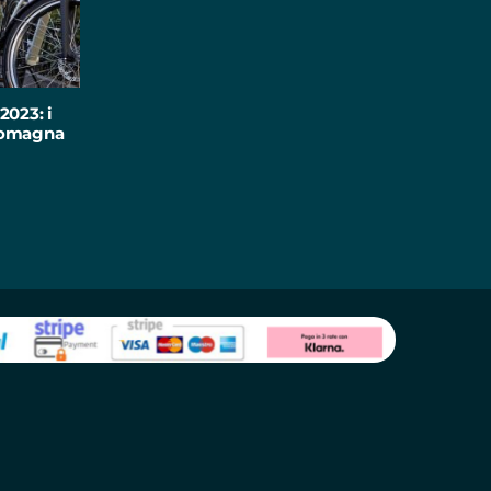
2023: i
-Romagna