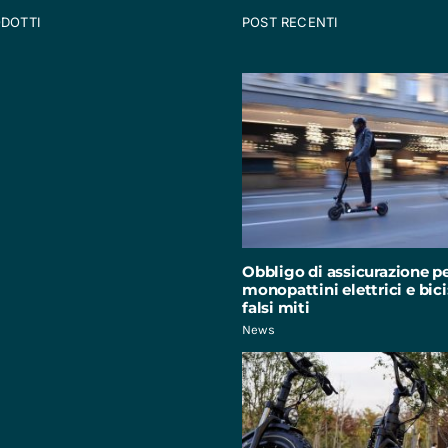
ODOTTI
POST RECENTI
Obbligo di assicurazione p
monopattini elettrici e bici:
falsi miti
News