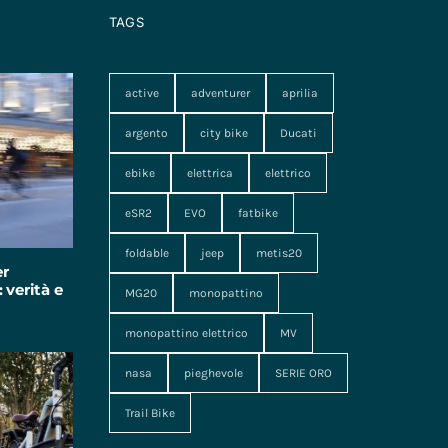
TAGS
active
adventurer
aprilia
argento
city bike
Ducati
ebike
elettrica
elettrico
eSR2
EVO
fatbike
foldable
jeep
metis20
er
 verità e
MG20
monopattino
monopattino elettrico
MV
nasa
pieghevole
SERIE ORO
Trail Bike