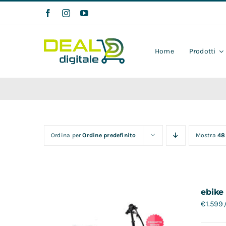
Salta
al
contenuto
Home
Prodotti
Ordina per
Ordine predefinito
Mostra
48
ebike
€
1.599