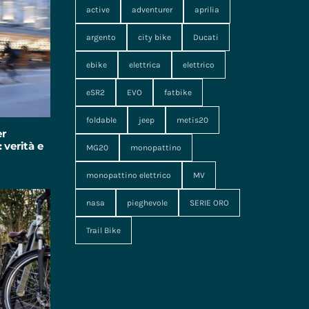
active
adventurer
aprilia
argento
city bike
Ducati
ebike
elettrica
elettrico
eSR2
EVO
fatbike
foldable
jeep
metis20
er
 verità e
MG20
monopattino
monopattino elettrico
MV
nasa
pieghevole
SERIE ORO
Trail Bike