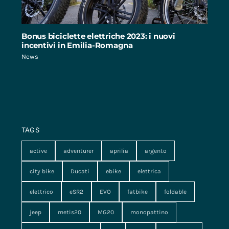
Bonus biciclette elettriche 2023: i nuovi
incentivi in Emilia-Romagna
News
TAGS
active
adventurer
aprilia
argento
city bike
Ducati
ebike
elettrica
elettrico
eSR2
EVO
fatbike
foldable
jeep
metis20
MG20
monopattino