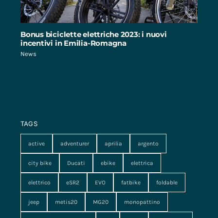
Bonus biciclette elettriche 2023: i nuovi
incentivi in Emilia-Romagna
News
TAGS
active
adventurer
aprilia
argento
city bike
Ducati
ebike
elettrica
elettrico
eSR2
EVO
fatbike
foldable
jeep
metis20
MG20
monopattino