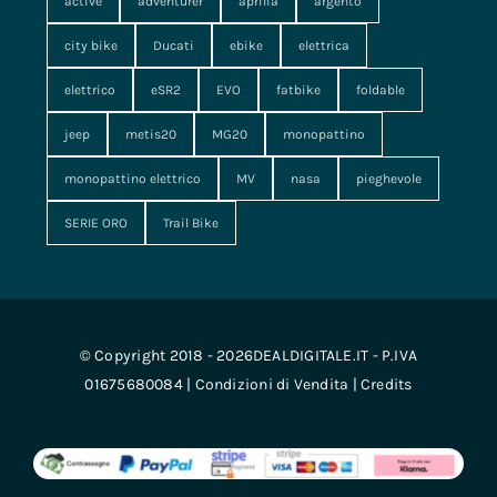
active
adventurer
aprilia
argento
city bike
Ducati
ebike
elettrica
elettrico
eSR2
EVO
fatbike
foldable
jeep
metis20
MG20
monopattino
monopattino elettrico
MV
nasa
pieghevole
SERIE ORO
Trail Bike
© Copyright 2018 - 2026DEALDIGITALE.IT - P.IVA
01675680084 |
Condizioni di Vendita
|
Credits