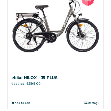
ebike NILOX – J5 PLUS
€
599,00
€
999,95
Add to cart
Dettagli