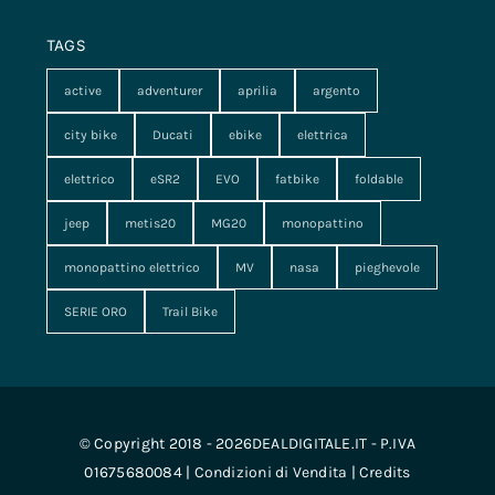
TAGS
active
adventurer
aprilia
argento
city bike
Ducati
ebike
elettrica
elettrico
eSR2
EVO
fatbike
foldable
jeep
metis20
MG20
monopattino
monopattino elettrico
MV
nasa
pieghevole
SERIE ORO
Trail Bike
© Copyright 2018 - 2026DEALDIGITALE.IT - P.IVA
01675680084 |
Condizioni di Vendita
|
Credits