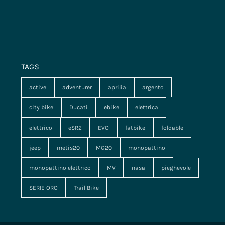
TAGS
active
adventurer
aprilia
argento
city bike
Ducati
ebike
elettrica
elettrico
eSR2
EVO
fatbike
foldable
jeep
metis20
MG20
monopattino
monopattino elettrico
MV
nasa
pieghevole
SERIE ORO
Trail Bike