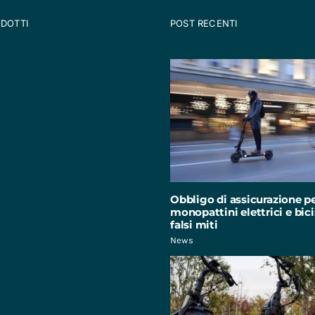
ODOTTI
POST RECENTI
Obbligo di assicurazione p
monopattini elettrici e bici:
falsi miti
News