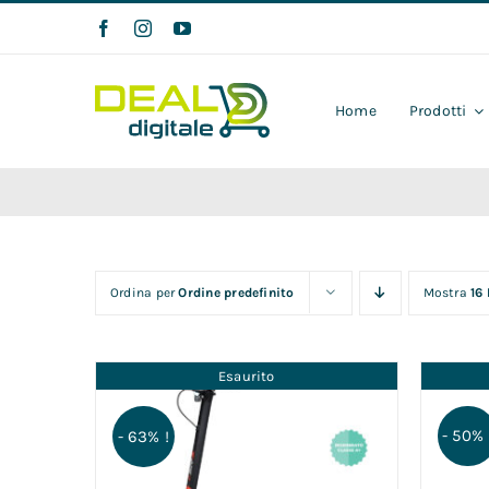
Salta
al
contenuto
Home
Prodotti
Ordina per
Ordine predefinito
Mostra
16
Esaurito
- 50% 
- 63% !