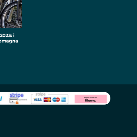
2023: i
-Romagna