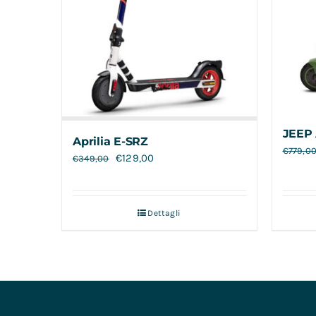
JEEP 
Aprilia E-SRZ
€
779,0
€
129,00
€
349,00
Dettagli