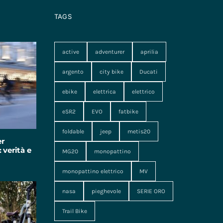
TAGS
active
adventurer
aprilia
argento
city bike
Ducati
ebike
elettrica
elettrico
eSR2
EVO
fatbike
foldable
jeep
metis20
er
 verità e
MG20
monopattino
monopattino elettrico
MV
nasa
pieghevole
SERIE ORO
Trail Bike