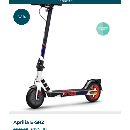
Esaurito
Contatti
- 63% !
Aprilia E-SRZ
€
129,00
€
349,00