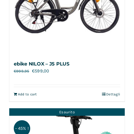
ebike NILOX – J5 PLUS
€
599,00
€
999,95
Add to cart
Dettagli
Esaurito
- 45% !