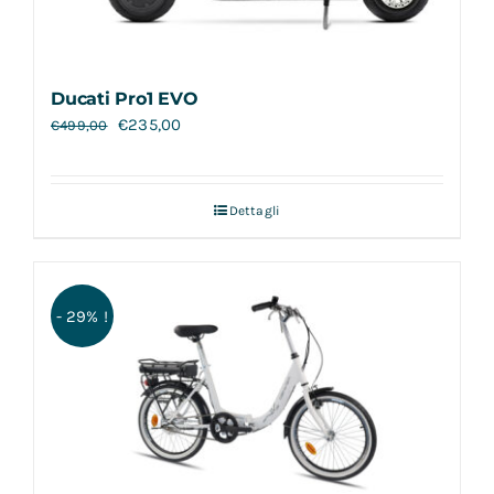
Ducati Pro1 EVO
€
235,00
€
499,00
Dettagli
- 29% !