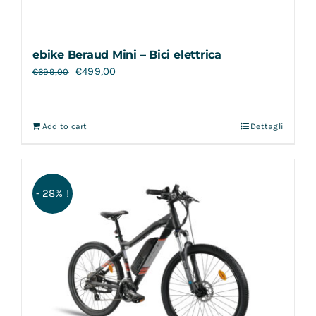
ebike Beraud Mini – Bici elettrica
€
499,00
€
699,00
Add to cart
Dettagli
- 28% !