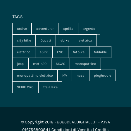
TAGS
active
adventurer
aprilia
argento
city bike
Ducati
ebike
elettrica
elettrico
eSR2
EVO
fatbike
foldable
jeep
metis20
MG20
monopattino
monopattino elettrico
MV
nasa
pieghevole
SERIE ORO
Trail Bike
© Copyright 2018 - 2026DEALDIGITALE.IT - P.IVA
01675680084 |
Condizioni di Vendita
|
Credits