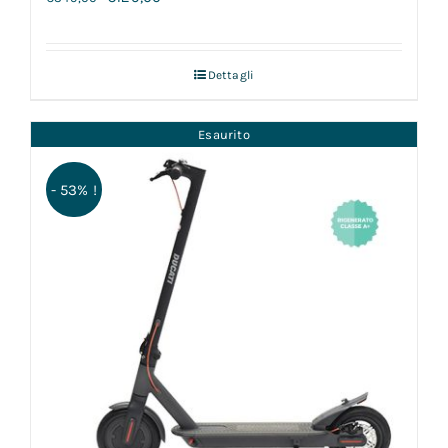
Dettagli
Esaurito
- 53% !