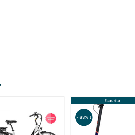
…
Esaurito
- 63% !