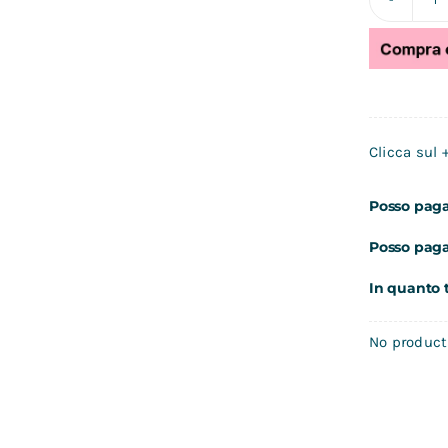
e
B
To
-
Bi
Clicca sul 
el
q
Posso paga
Posso paga
In quanto 
No products