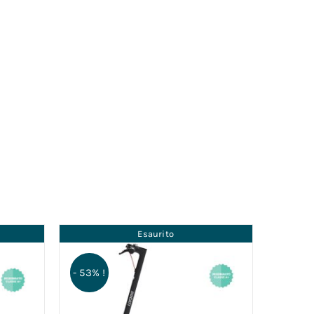
Esaurito
- 53% !