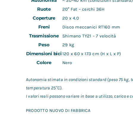
Autonomia
≈ 30–40 km (condizioni standard)
Ruote
20″ Fat – cerchi 36H
Coperture
20 x 4.0
Freni
Disco meccanici RT160 mm
Trasmissione
Shimano TY21 – 7 velocità
Peso
29 kg
Dimensioni bici
120 x 60 x 173 cm (H x L x P)
Colore
Nero
Autonomia stimata in condizioni standard (peso 75 kg, t
temperatura 25°C).
I valori reali possono variare in base a utilizzo, carico e 
PRODOTTO NUOVO DI FABBRICA