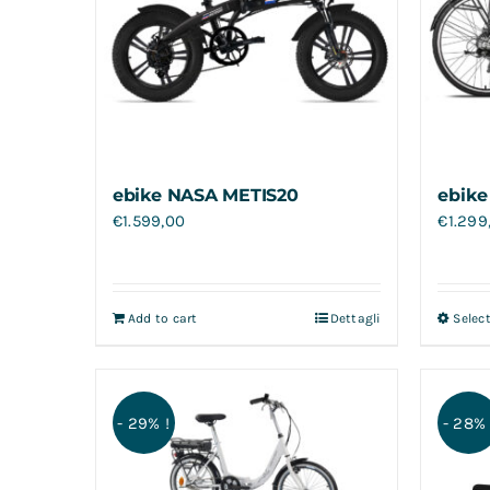
ebike NASA METIS20
ebike
€
1.599,00
€
1.299
Add to cart
Dettagli
Selec
- 29% !
- 28% 