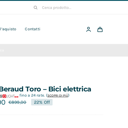
Cerca
per:
 l’aquisto
Contatti
ica
Beraud Toro – Bici elettrica
fino a 24 rate.
(
)
SCOPRI DI PIÙ
00
€
899,00
22% Off