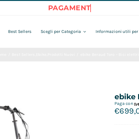
Best Sellers
Scegli per Categoria
Informazioni utili per
ome
Best Sellers
,
Ebike
,
Prodotti Nuovi
ebike Beraud Toro – Bici elettr
ebike 
Paga con
€
699,