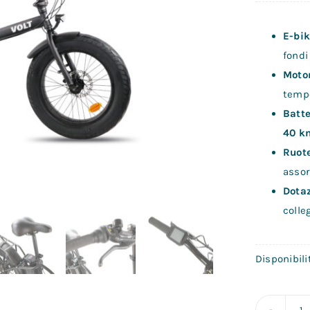
E-bik
fondi 
Moto
tempo
Batte
40 k
Ruote
assor
Dota
colle
Disponibil