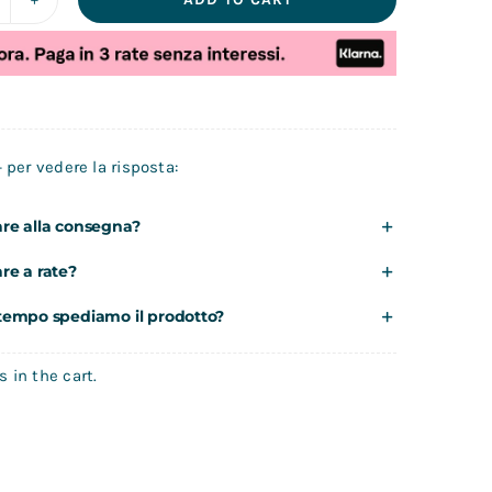
bike
eraud
ro
ci
+ per vedere la risposta:
ettrica
uantity
re alla consegna?
re a rate?
tempo spediamo il prodotto?
 in the cart.