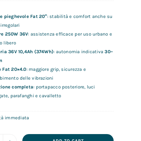
e pieghevole Fat 20″
: stabilità e comfort anche su
irregolari
re 250W 36V
: assistenza efficace per uso urbano e
 libero
ria 36V 10,4Ah (374Wh)
: autonomia indicativa
30–
m
 Fat 20×4.0
: maggiore grip, sicurezza e
bimento delle vibrazioni
zione completa
: portapacco posteriore, luci
gate, parafanghi e cavalletto
ità immediata
ADD TO CART