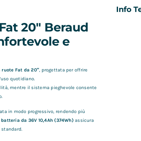
Info T
Fat 20″ Beraud
nfortevole e
n ruote Fat da 20″
, progettata per offrire
l’uso quotidiano.
lità, mentre il sistema pieghevole consente
o.
lata in modo progressivo, rendendo più
a
batteria da 36V 10,4Ah (374Wh)
assicura
 standard.