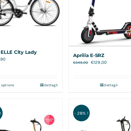
 ELLE City Lady
Aprilia E-SRZ
,90
€
129,00
€
349,00
t options
Dettagli
Dettagli
!
- 28% !