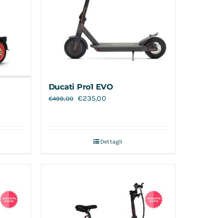
Ducati Pro1 EVO
€
235,00
€
499,00
Dettagli