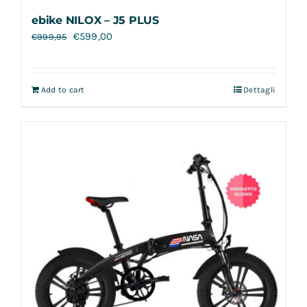
ebike NILOX – J5 PLUS
€
599,00
€
999,95
Add to cart
Dettagli