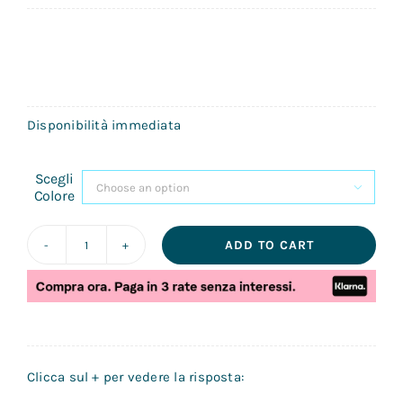
Disponibilità immediata
Scegli

Colore
ADD TO CART
ebike
ELLE
City
Lady
quantity
Clicca sul + per vedere la risposta: