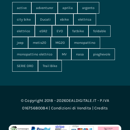
active
adventurer
aprilia
argento
city bike
Ducati
ebike
elettrica
elettrico
eSR2
EVO
fatbike
foldable
jeep
metis20
MG20
monopattino
monopattino elettrico
MV
nasa
pieghevole
SERIE ORO
Trail Bike
© Copyright 2018 - 2026DEALDIGITALE.IT - P.IVA
01675680084 |
Condizioni di Vendita
|
Credits