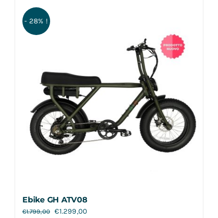
- 28% !
Ebike GH ATV08
€
1.299,00
€
1.799,00