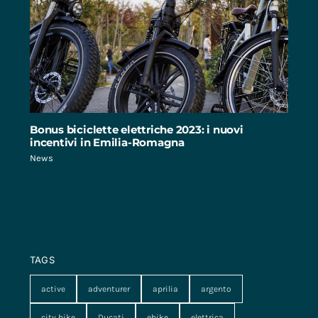
Bonus biciclette elettriche 2023: i nuovi
incentivi in Emilia-Romagna
News
TAGS
active
adventurer
aprilia
argento
city bike
Ducati
ebike
elettrica