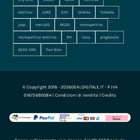
elettrico
eSR2
EVO
fatbike
foldable
jeep
metis20
MG20
monopattino
monopattino elettrico
MV
nasa
pieghevole
SERIE ORO
Trail Bike
© Copyright 2018 - 2026DEALDIGITALE.IT - P.IVA
01675680084 |
Condizioni di Vendita
|
Credits