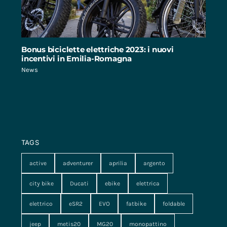
Bonus biciclette elettriche 2023: i nuovi
incentivi in Emilia-Romagna
News
TAGS
active
adventurer
aprilia
argento
city bike
Ducati
ebike
elettrica
elettrico
eSR2
EVO
fatbike
foldable
jeep
metis20
MG20
monopattino