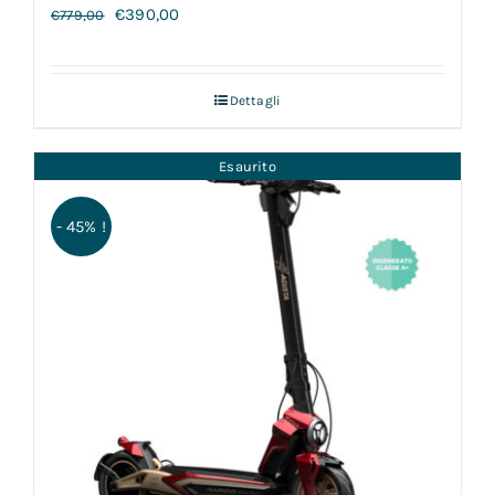
€
390,00
€
779,00
Dettagli
Esaurito
- 45% !