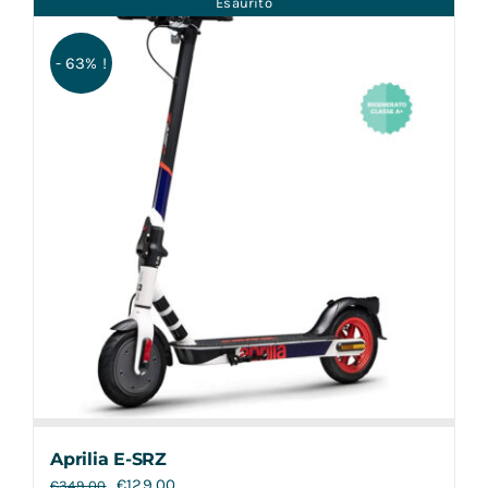
Esaurito
Contatti
- 63% !
Aprilia E-SRZ
€
129,00
€
349,00