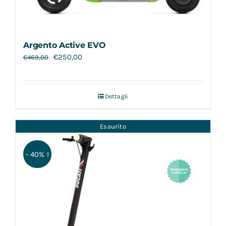
Argento Active EVO
€
250,00
€
469,00
Dettagli
Esaurito
- 40% !