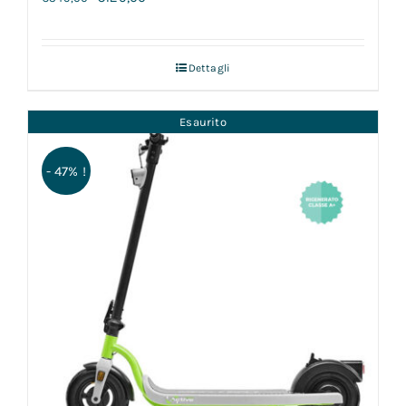
Dettagli
Esaurito
- 47% !