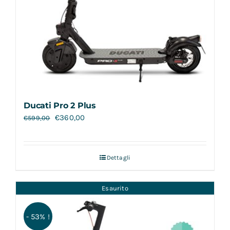
Ducati Pro 2 Plus
€
360,00
€
599,00
Dettagli
Esaurito
- 53% !