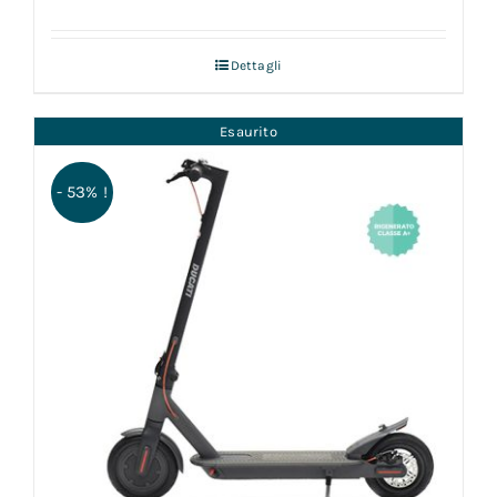
Dettagli
Esaurito
- 53% !