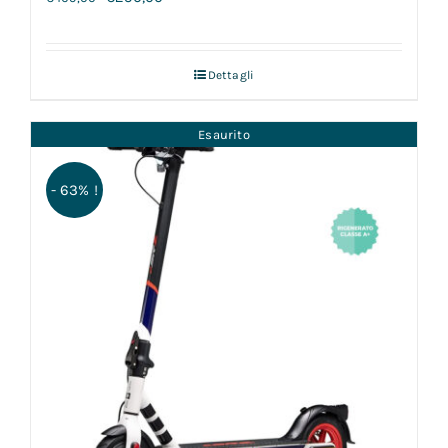
Dettagli
Esaurito
- 63% !