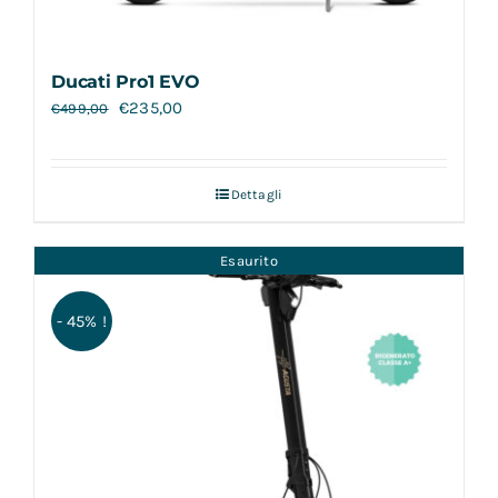
Ducati Pro1 EVO
€
235,00
€
499,00
Dettagli
Esaurito
- 45% !