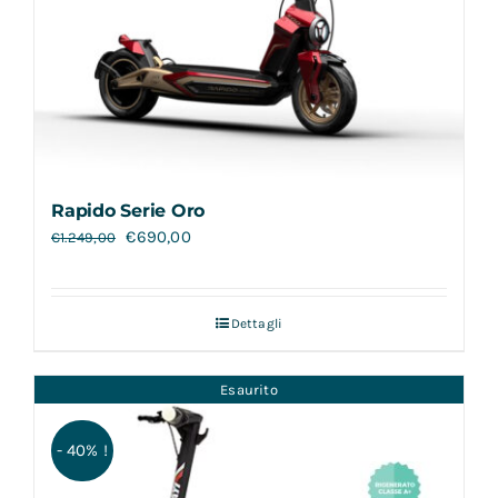
Rapido Serie Oro
€
690,00
€
1.249,00
Dettagli
Esaurito
- 40% !