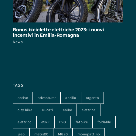
Bonus biciclette elettriche 2023: i nuovi
incentivi in Emilia-Romagna
News
TAGS
active
adventurer
aprilia
argento
city bike
Ducati
ebike
elettrica
elettrico
eSR2
EVO
fatbike
foldable
jeep
metis20
MG20
monopattino