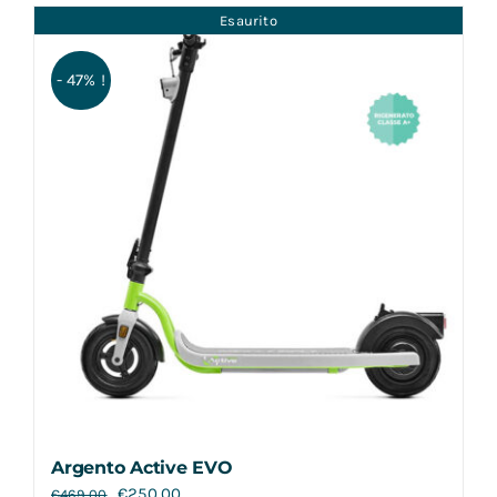
Esaurito
- 47% !
Argento Active EVO
€
250,00
€
469,00