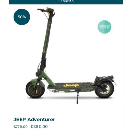
Esaurito
Contatti
- 50% !
JEEP Adventurer
€
390,00
€
779,00