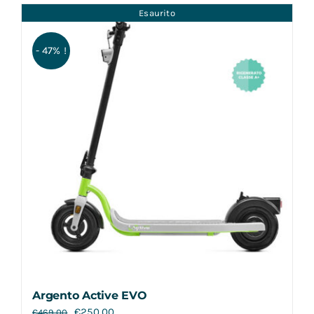
Esaurito
- 47% !
Argento Active EVO
€
250,00
€
469,00