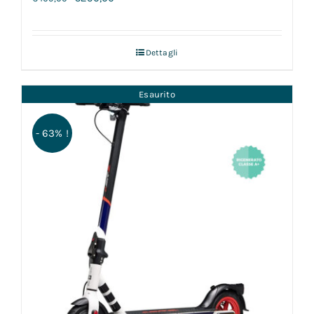
Dettagli
Esaurito
- 63% !