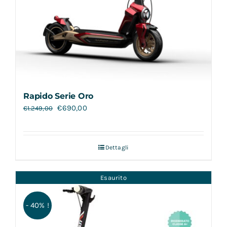
Rapido Serie Oro
€
690,00
€
1.249,00
Dettagli
Esaurito
- 40% !