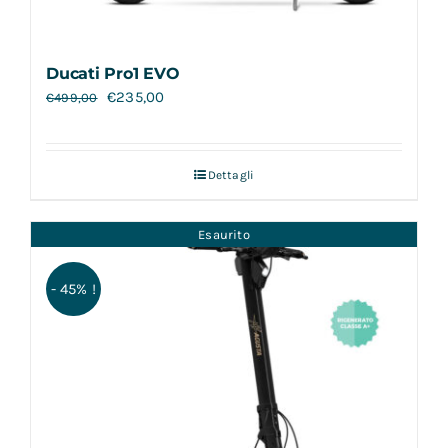
Ducati Pro1 EVO
€
235,00
€
499,00
Dettagli
Esaurito
- 45% !