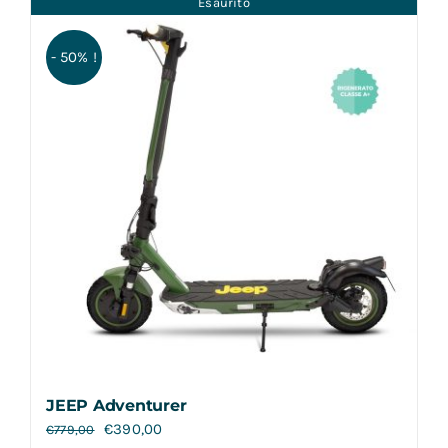
Esaurito
Contatti
- 50% !
JEEP Adventurer
€
390,00
€
779,00