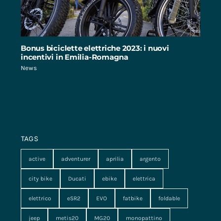
Bonus biciclette elettriche 2023: i nuovi
incentivi in Emilia-Romagna
News
TAGS
active
adventurer
aprilia
argento
city bike
Ducati
ebike
elettrica
elettrico
eSR2
EVO
fatbike
foldable
jeep
metis20
MG20
monopattino