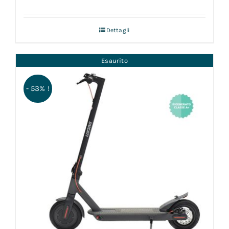
Dettagli
Esaurito
- 53% !