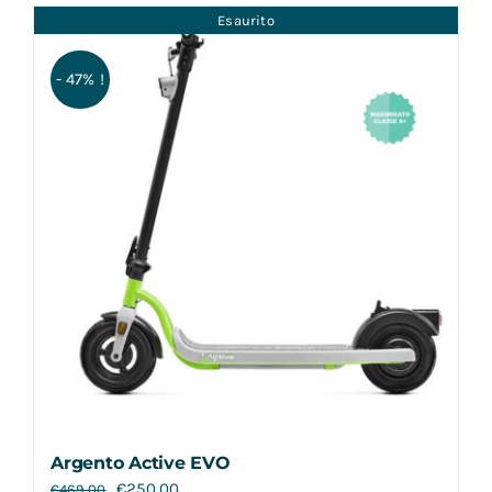
Esaurito
- 47% !
Argento Active EVO
€
250,00
€
469,00