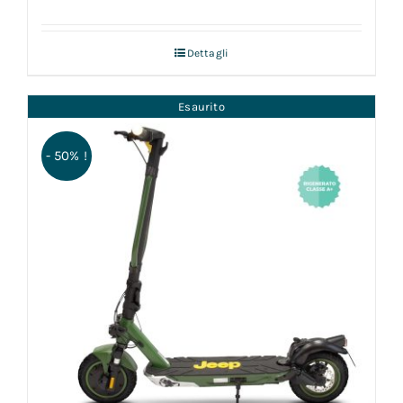
Dettagli
Esaurito
- 50% !