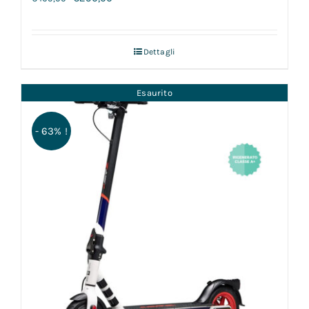
Dettagli
Esaurito
- 63% !