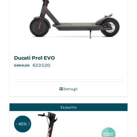
Ducati Pro1 EVO
€
235,00
€
499,00
Dettagli
Esaurito
- 40% !