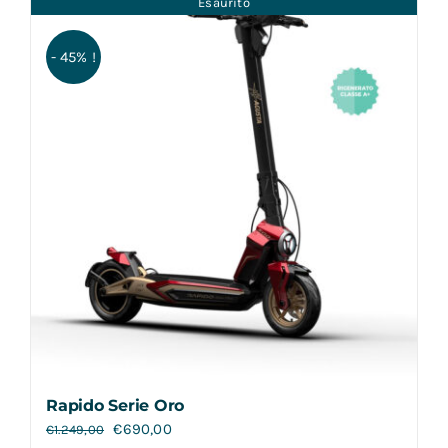
Esaurito
Contatti
- 45% !
Rapido Serie Oro
€
690,00
€
1.249,00