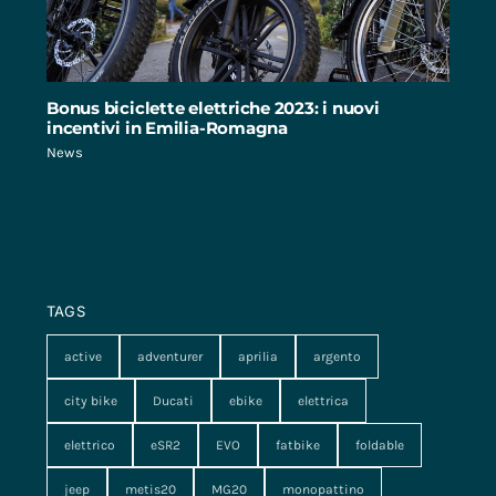
Bonus biciclette elettriche 2023: i nuovi
incentivi in Emilia-Romagna
News
TAGS
active
adventurer
aprilia
argento
city bike
Ducati
ebike
elettrica
elettrico
eSR2
EVO
fatbike
foldable
jeep
metis20
MG20
monopattino