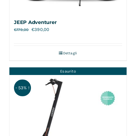
JEEP Adventurer
€
390,00
€
779,00
Dettagli
Esaurito
- 53% !