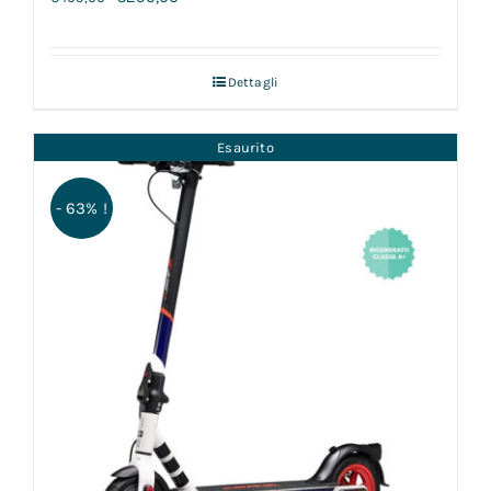
Dettagli
Esaurito
- 63% !