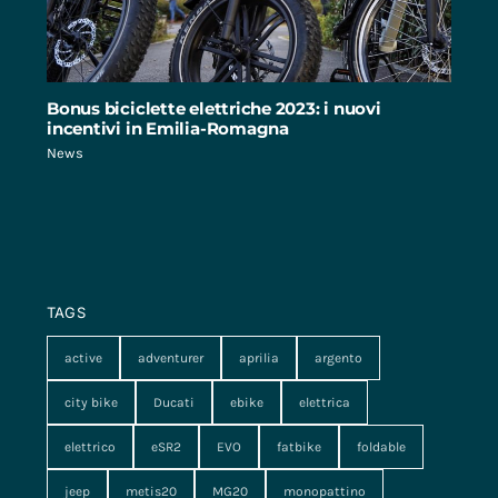
Bonus biciclette elettriche 2023: i nuovi
incentivi in Emilia-Romagna
News
TAGS
active
adventurer
aprilia
argento
city bike
Ducati
ebike
elettrica
elettrico
eSR2
EVO
fatbike
foldable
jeep
metis20
MG20
monopattino