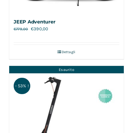
JEEP Adventurer
€
390,00
€
779,00
Dettagli
Esaurito
- 53% !