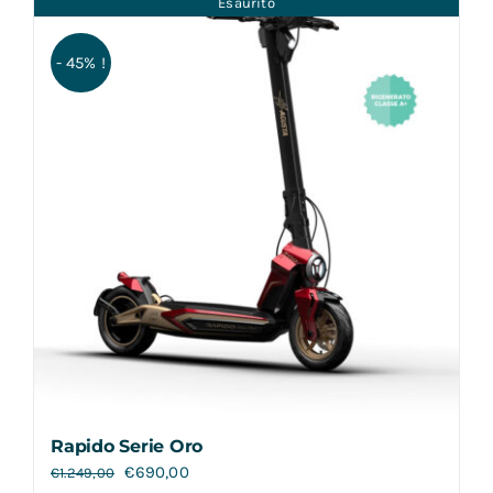
Esaurito
Contatti
- 45% !
Rapido Serie Oro
€
690,00
€
1.249,00