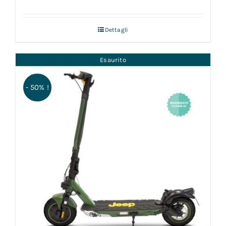
Dettagli
Esaurito
- 50% !