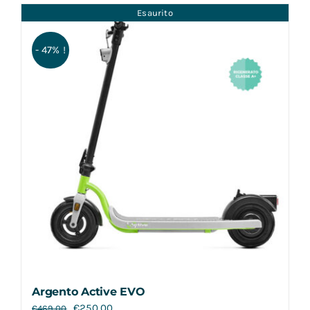
Esaurito
- 47% !
Argento Active EVO
€
250,00
€
469,00