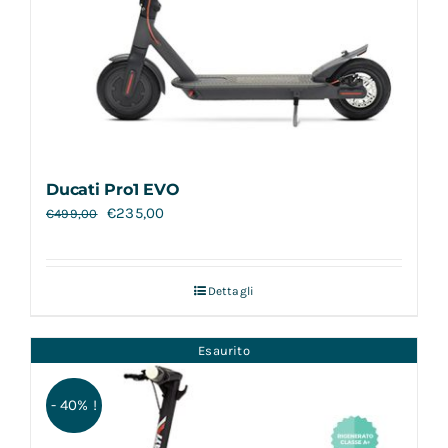
Ducati Pro1 EVO
€
235,00
€
499,00
Dettagli
Esaurito
- 40% !