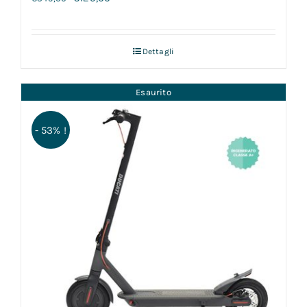
Dettagli
Esaurito
- 53% !