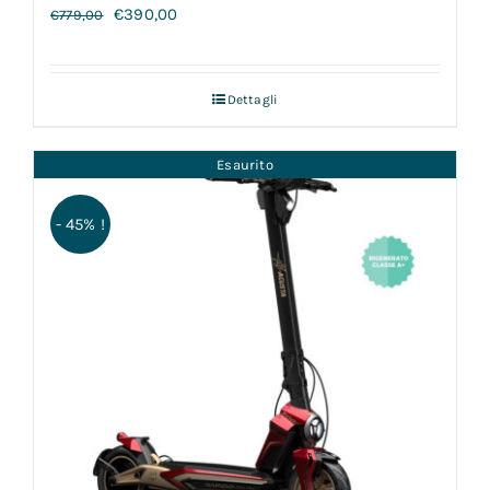
€
390,00
€
779,00
Dettagli
Esaurito
- 45% !