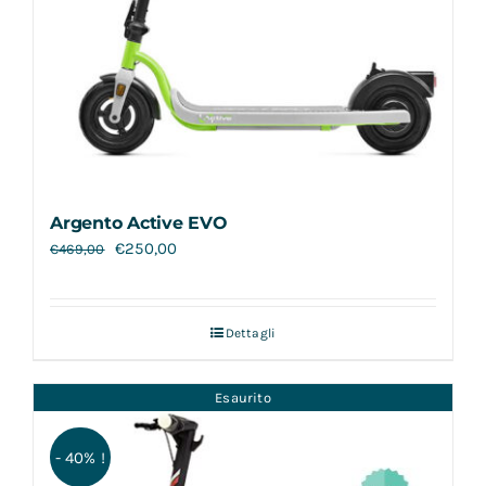
Argento Active EVO
€
250,00
€
469,00
Dettagli
Esaurito
- 40% !