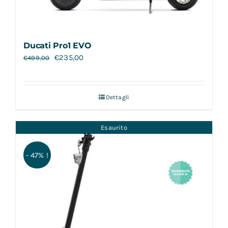
Ducati Pro1 EVO
€
235,00
€
499,00
Dettagli
Esaurito
- 47% !