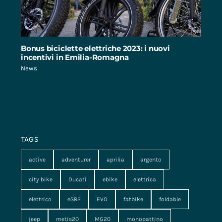
Bonus biciclette elettriche 2023: i nuovi
incentivi in Emilia-Romagna
News
TAGS
active
adventurer
aprilia
argento
city bike
Ducati
ebike
elettrica
elettrico
eSR2
EVO
fatbike
foldable
jeep
metis20
MG20
monopattino