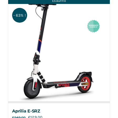
Esaurito
Contatti
- 63% !
Aprilia E-SRZ
€
129,00
€
349,00