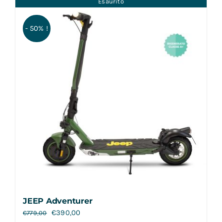
Esaurito
Contatti
- 50% !
JEEP Adventurer
€
390,00
€
779,00