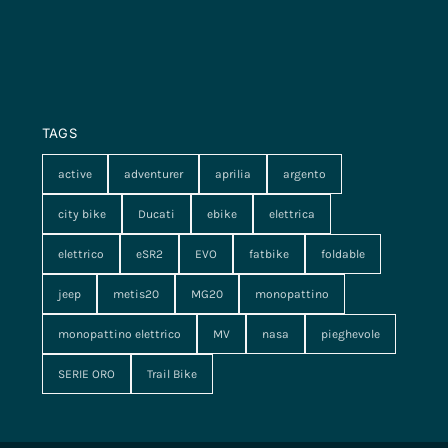
TAGS
active
adventurer
aprilia
argento
city bike
Ducati
ebike
elettrica
elettrico
eSR2
EVO
fatbike
foldable
jeep
metis20
MG20
monopattino
monopattino elettrico
MV
nasa
pieghevole
SERIE ORO
Trail Bike