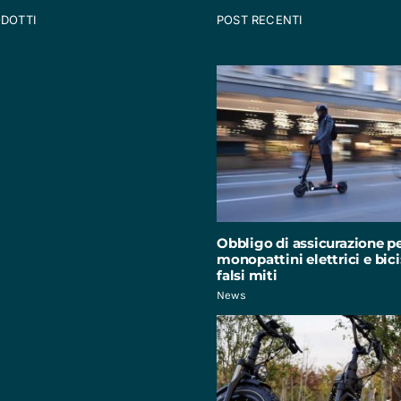
ODOTTI
POST RECENTI
Obbligo di assicurazione p
monopattini elettrici e bici:
falsi miti
News