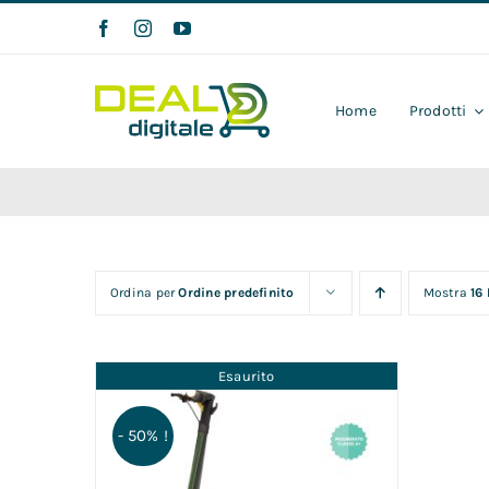
Salta
al
contenuto
Home
Prodotti
Ordina per
Ordine predefinito
Mostra
16
Esaurito
- 50% !