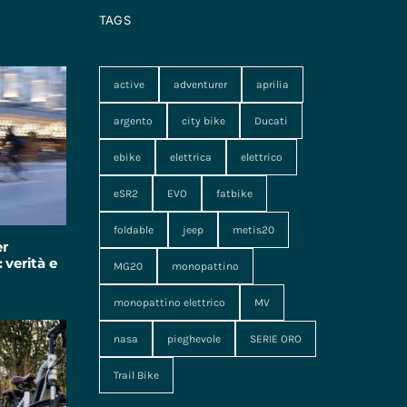
TAGS
active
adventurer
aprilia
argento
city bike
Ducati
ebike
elettrica
elettrico
eSR2
EVO
fatbike
foldable
jeep
metis20
er
 verità e
MG20
monopattino
monopattino elettrico
MV
nasa
pieghevole
SERIE ORO
Trail Bike