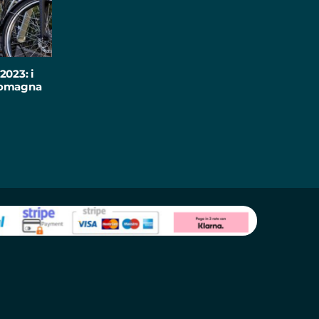
2023: i
-Romagna