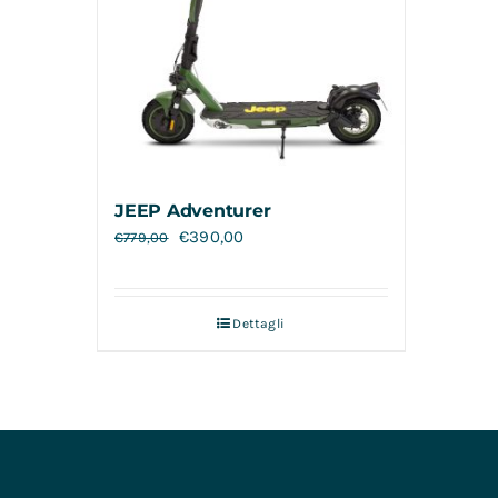
JEEP Adventurer
€
390,00
€
779,00
Dettagli