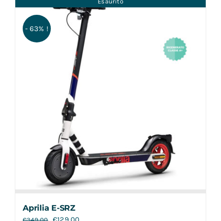
Esaurito
Contatti
- 63% !
Aprilia E-SRZ
€
129,00
€
349,00