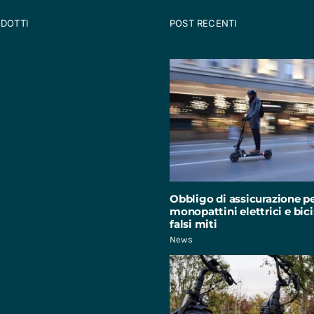
ODOTTI
POST RECENTI
Obbligo di assicurazione p
monopattini elettrici e bici:
falsi miti
News