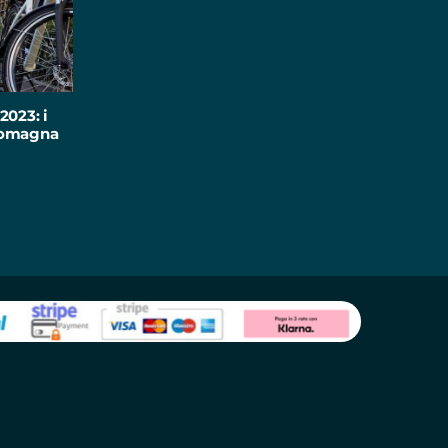
2023: i
-Romagna