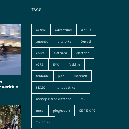
TAGS
active
adventurer
aprilia
argento
city bike
Ducati
ebike
elettrica
elettrico
eSR2
EVO
fatbike
foldable
jeep
metis20
er
 verità e
MG20
monopattino
monopattino elettrico
MV
nasa
pieghevole
SERIE ORO
Trail Bike