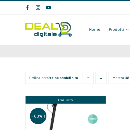
Salta
al
contenuto
Home
Prodotti
Ordina per
Ordine predefinito
Mostra
48
Esaurito
- 63% !