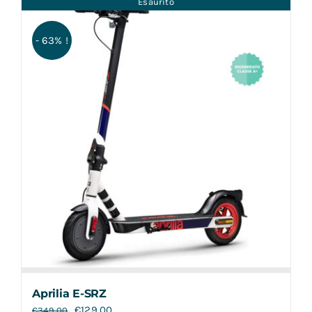
Esaurito
Contatti
- 63% !
Aprilia E-SRZ
€
129,00
€
349,00