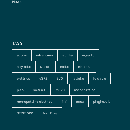
News
TAGS
active
adventurer
aprilia
argento
city bike
Ducati
ebike
elettrica
elettrico
eSR2
EVO
fatbike
foldable
jeep
metis20
MG20
monopattino
monopattino elettrico
MV
nasa
pieghevole
SERIE ORO
Trail Bike