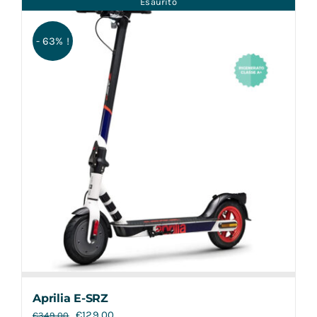
Esaurito
Contatti
- 63% !
Aprilia E-SRZ
€
129,00
€
349,00