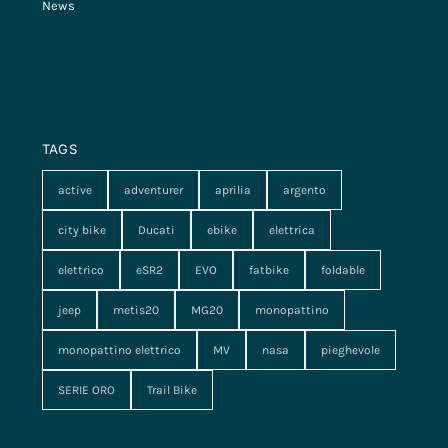
News
TAGS
active
adventurer
aprilia
argento
city bike
Ducati
ebike
elettrica
elettrico
eSR2
EVO
fatbike
foldable
jeep
metis20
MG20
monopattino
monopattino elettrico
MV
nasa
pieghevole
SERIE ORO
Trail Bike