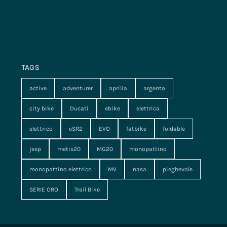
TAGS
active
adventurer
aprilia
argento
city bike
Ducati
ebike
elettrica
elettrico
eSR2
EVO
fatbike
foldable
jeep
metis20
MG20
monopattino
monopattino elettrico
MV
nasa
pieghevole
SERIE ORO
Trail Bike