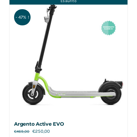
Esaurito
Contatti
- 47% !
Argento Active EVO
€
250,00
€
469,00