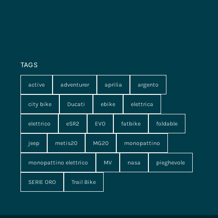
TAGS
active
adventurer
aprilia
argento
city bike
Ducati
ebike
elettrica
elettrico
eSR2
EVO
fatbike
foldable
jeep
metis20
MG20
monopattino
monopattino elettrico
MV
nasa
pieghevole
SERIE ORO
Trail Bike