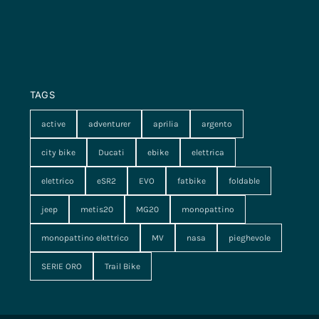
TAGS
active
adventurer
aprilia
argento
city bike
Ducati
ebike
elettrica
elettrico
eSR2
EVO
fatbike
foldable
jeep
metis20
MG20
monopattino
monopattino elettrico
MV
nasa
pieghevole
SERIE ORO
Trail Bike