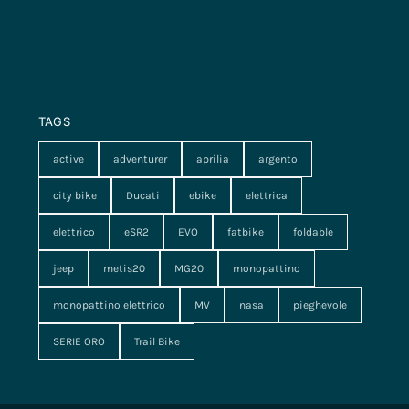
TAGS
active
adventurer
aprilia
argento
city bike
Ducati
ebike
elettrica
elettrico
eSR2
EVO
fatbike
foldable
jeep
metis20
MG20
monopattino
monopattino elettrico
MV
nasa
pieghevole
SERIE ORO
Trail Bike