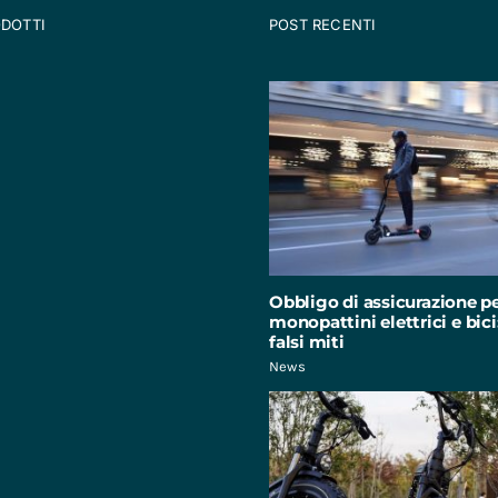
ODOTTI
POST RECENTI
Obbligo di assicurazione p
monopattini elettrici e bici:
falsi miti
News