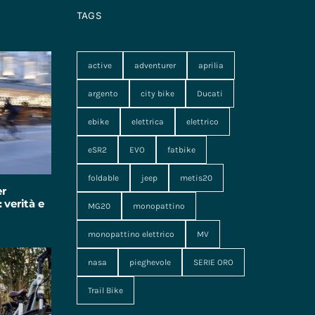
TAGS
active
adventurer
aprilia
argento
city bike
Ducati
ebike
elettrica
elettrico
eSR2
EVO
fatbike
foldable
jeep
metis20
er
 verità e
MG20
monopattino
monopattino elettrico
MV
nasa
pieghevole
SERIE ORO
Trail Bike