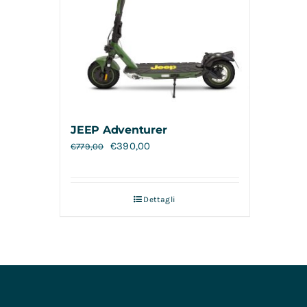
JEEP Adventurer
€
390,00
€
779,00
Dettagli