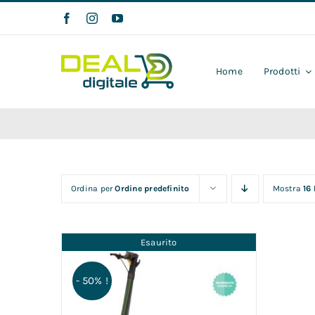
Salta
al
contenuto
Home
Prodotti
Ordina per
Ordine predefinito
Mostra
16
Esaurito
- 50% !