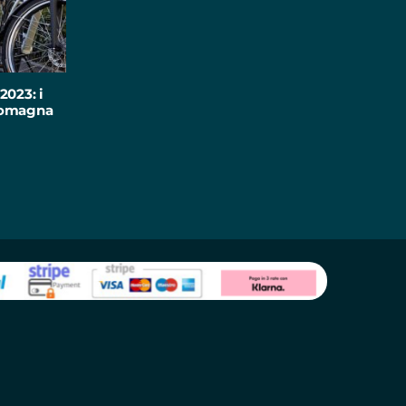
2023: i
-Romagna