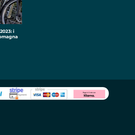
2023: i
-Romagna