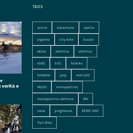
TAGS
active
adventurer
aprilia
argento
city bike
Ducati
ebike
elettrica
elettrico
eSR2
EVO
fatbike
foldable
jeep
metis20
er
 verità e
MG20
monopattino
monopattino elettrico
MV
nasa
pieghevole
SERIE ORO
Trail Bike