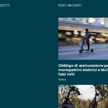
ODOTTI
POST RECENTI
Obbligo di assicurazione p
monopattini elettrici e bici:
falsi miti
News