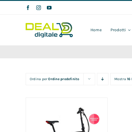
Salta
al
contenuto
Home
Prodotti
Ordina per
Ordine predefinito
Mostra
16