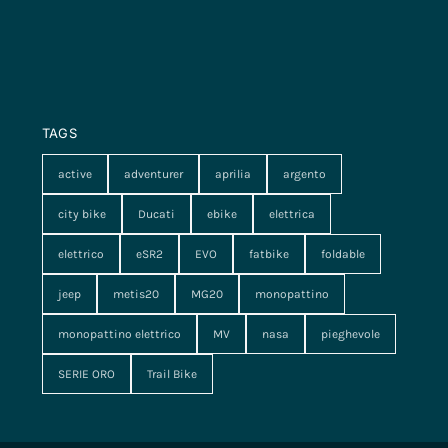
TAGS
active
adventurer
aprilia
argento
city bike
Ducati
ebike
elettrica
elettrico
eSR2
EVO
fatbike
foldable
jeep
metis20
MG20
monopattino
monopattino elettrico
MV
nasa
pieghevole
SERIE ORO
Trail Bike