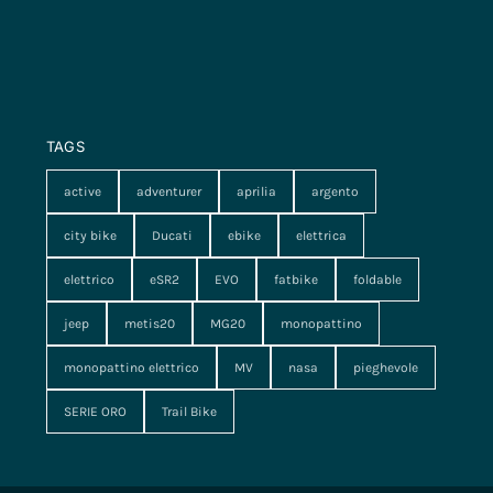
TAGS
active
adventurer
aprilia
argento
city bike
Ducati
ebike
elettrica
elettrico
eSR2
EVO
fatbike
foldable
jeep
metis20
MG20
monopattino
monopattino elettrico
MV
nasa
pieghevole
SERIE ORO
Trail Bike