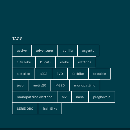
TAGS
active
adventurer
aprilia
argento
city bike
Ducati
ebike
elettrica
elettrico
eSR2
EVO
fatbike
foldable
jeep
metis20
MG20
monopattino
monopattino elettrico
MV
nasa
pieghevole
SERIE ORO
Trail Bike