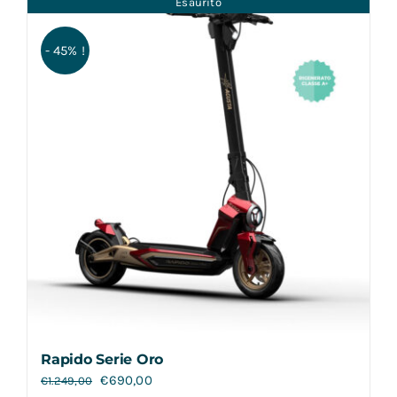
Esaurito
Contatti
- 45% !
Rapido Serie Oro
€
690,00
€
1.249,00