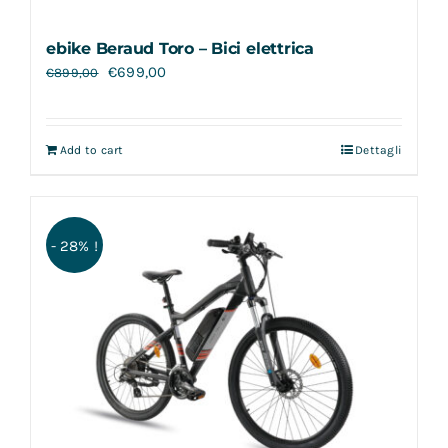
ebike Beraud Toro – Bici elettrica
€
699,00
€
899,00
Add to cart
Dettagli
- 28% !