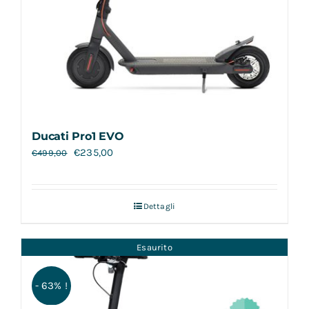
Ducati Pro1 EVO
€
235,00
€
499,00
Dettagli
Esaurito
- 63% !