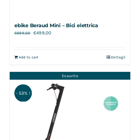
ebike Beraud Mini – Bici elettrica
€
499,00
€
699,00
Add to cart
Dettagli
Esaurito
- 53% !