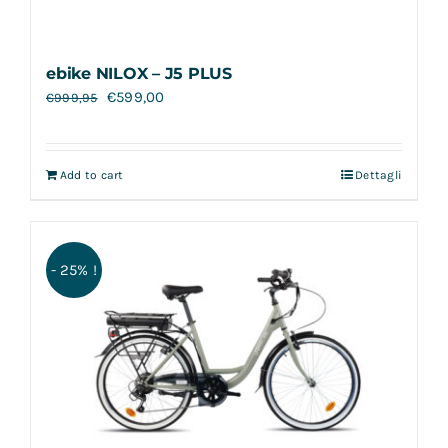
ebike NILOX – J5 PLUS
€
599,00
€
999,95
Add to cart
Dettagli
- 25% !