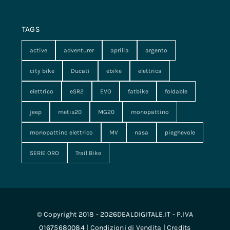
TAGS
active
adventurer
aprilia
argento
city bike
Ducati
ebike
elettrica
elettrico
eSR2
EVO
fatbike
foldable
jeep
metis20
MG20
monopattino
monopattino elettrico
MV
nasa
pieghevole
SERIE ORO
Trail Bike
© Copyright 2018 - 2026DEALDIGITALE.IT - P.IVA
01675680084 |
Condizioni di Vendita
|
Credits