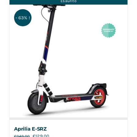
Esaurito
Contatti
- 63% !
Aprilia E-SRZ
€
129,00
€
349,00