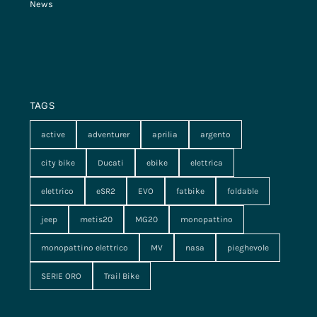
News
TAGS
active
adventurer
aprilia
argento
city bike
Ducati
ebike
elettrica
elettrico
eSR2
EVO
fatbike
foldable
jeep
metis20
MG20
monopattino
monopattino elettrico
MV
nasa
pieghevole
SERIE ORO
Trail Bike